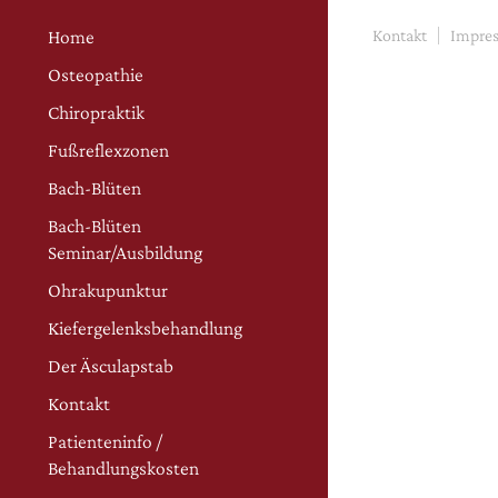
Hauptmenü
Zum Inhalt wechseln
Zum sekundären Inhalt
Home
Kontakt
Impre
wechseln
Osteopathie
Chiropraktik
Fußreflexzonen
Bach-Blüten
Bach-Blüten
Seminar/Ausbildung
Ohrakupunktur
Kiefergelenksbehandlung
Der Äsculapstab
Kontakt
Patienteninfo /
Behandlungskosten