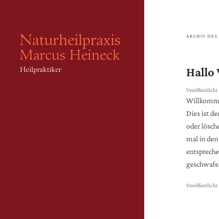
ARCHIV DES
Hallo 
Veröffentlich
Willkomme
Dies ist de
oder lösch
mal in den 
entspreche
geschwafel
Veröffentlicht